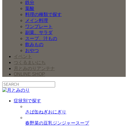
鉄分
葉酸
料理の種類で探す
メイン料理
ワンプレート
副菜、サラダ
スープ、汁もの
飲みもの
おやつ
イベント
つくるまいにち
月とみのりアンテナ
ONLINE SHOP
症状別で探す
さば缶ねぎおにぎり
春野菜の豆乳ジンジャースープ