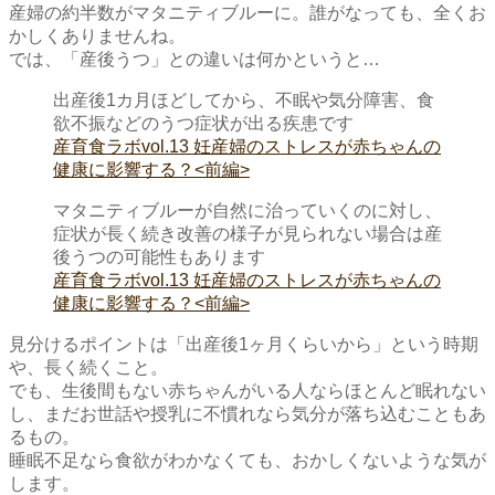
産婦の約半数がマタニティブルーに。誰がなっても、全くお
かしくありませんね。
では、「産後うつ」との違いは何かというと…
出産後1カ月ほどしてから、不眠や気分障害、食
欲不振などのうつ症状が出る疾患です
産育食ラボvol.13 妊産婦のストレスが赤ちゃんの
健康に影響する？<前編>
マタニティブルーが自然に治っていくのに対し、
症状が長く続き改善の様子が見られない場合は産
後うつの可能性もあります
産育食ラボvol.13 妊産婦のストレスが赤ちゃんの
健康に影響する？<前編>
見分けるポイントは「出産後1ヶ月くらいから」という時期
や、長く続くこと。
でも、生後間もない赤ちゃんがいる人ならほとんど眠れない
し、まだお世話や授乳に不慣れなら気分が落ち込むこともあ
るもの。
睡眠不足なら食欲がわかなくても、おかしくないような気が
します。