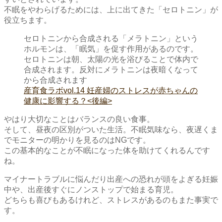
不眠をやわらげるためには、上に出てきた「セロトニン」が
役立ちます。
セロトニンから合成される「メラトニン」という
ホルモンは、「眠気」を促す作用があるのです。
セロトニンは朝、太陽の光を浴びることで体内で
合成されます。反対にメラトニンは夜暗くなって
から合成されます
産育食ラボvol.14 妊産婦のストレスが赤ちゃんの
健康に影響する？<後編>
やはり大切なことはバランスの良い食事。
そして、昼夜の区別がついた生活。不眠気味なら、夜遅くま
でモニターの明かりを見るのはNGです。
この基本的なことが不眠になった体を助けてくれるんです
ね。
マイナートラブルに悩んだり出産への恐れが頭をよぎる妊娠
中や、出産後すぐにノンストップで始まる育児。
どちらも喜びもあるけれど、ストレスがあるのもまた事実で
す。