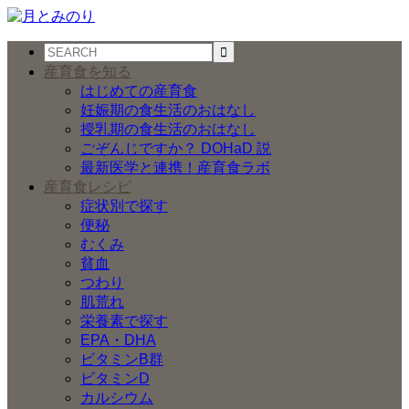
産育食を知る
はじめての産育食
妊娠期の食生活のおはなし
授乳期の食生活のおはなし
ごぞんじですか？ DOHaD 説
最新医学と連携！産育食ラボ
産育食レシピ
症状別で探す
便秘
むくみ
貧血
つわり
肌荒れ
栄養素で探す
EPA・DHA
ビタミンB群
ビタミンD
カルシウム