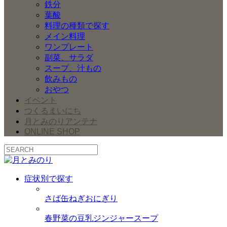
鉄分
葉酸
料理の種類で探す
メイン料理
ワンプレート
副菜、サラダ
スープ、汁もの
飲みもの
おやつ
イベント
つくるまいにち
月とみのりアンテナ
ONLINE SHOP
症状別で探す
さば缶ねぎおにぎり
春野菜の豆乳ジンジャースープ