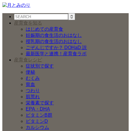
産育食を知る
はじめての産育食
妊娠期の食生活のおはなし
授乳期の食生活のおはなし
ごぞんじですか？ DOHaD 説
最新医学と連携！産育食ラボ
産育食レシピ
症状別で探す
便秘
むくみ
貧血
つわり
肌荒れ
栄養素で探す
EPA・DHA
ビタミンB群
ビタミンD
カルシウム