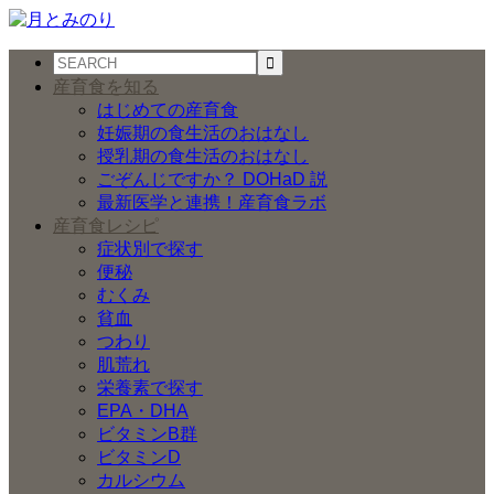
産育食を知る
はじめての産育食
妊娠期の食生活のおはなし
授乳期の食生活のおはなし
ごぞんじですか？ DOHaD 説
最新医学と連携！産育食ラボ
産育食レシピ
症状別で探す
便秘
むくみ
貧血
つわり
肌荒れ
栄養素で探す
EPA・DHA
ビタミンB群
ビタミンD
カルシウム