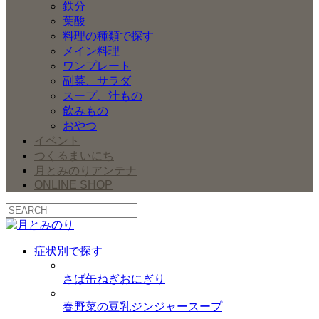
鉄分
葉酸
料理の種類で探す
メイン料理
ワンプレート
副菜、サラダ
スープ、汁もの
飲みもの
おやつ
イベント
つくるまいにち
月とみのりアンテナ
ONLINE SHOP
症状別で探す
さば缶ねぎおにぎり
春野菜の豆乳ジンジャースープ