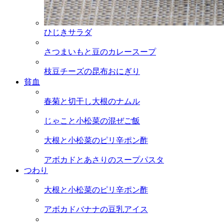
ひじきサラダ
さつまいもと豆のカレースープ
枝豆チーズの昆布おにぎり
貧血
春菊と切干し大根のナムル
じゃこと小松菜の混ぜご飯
大根と小松菜のピリ辛ポン酢
アボカドとあさりのスープパスタ
つわり
大根と小松菜のピリ辛ポン酢
アボカドバナナの豆乳アイス