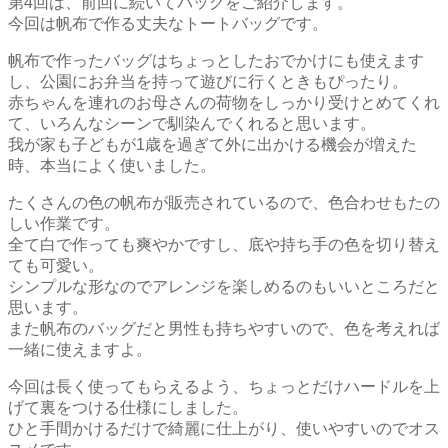
第4回は、前回に続いてバッグをご紹介します。
今回は帆布で作る丈夫なトートバッグです。
帆布で作ったバッグはちょっとしたおでかけにも使えます
し、公園にお弁当を持って遊びに行くときもぴったり。
赤ちゃんを連れのお母さんの荷物をしっかり受けとめてくれ
て、いろんなシーンで馴染んでくれると思います。
我が家も子どもが1歳を過ぎて外に出かける機会が増えた
時、本当によく使いました。
たくさんの色の帆布が販売されているので、色合わせもたの
しい作業です。
全て白で作っても爽やかですし、底や持ち手の色を切り替え
ても可愛い。
シンプルな形なのでアレンジを楽しめるのもいいところだと
思います。
また帆布のバッグだと男性も持ちやすいので、色を考えれば
一緒に使えますよ。
今回は長く使ってもらえるよう、ちょっとだけハードルを上
げて裏をつける仕様にしました。
ひと手間かけるだけで綺麗に仕上がり、使いやすいのでオス