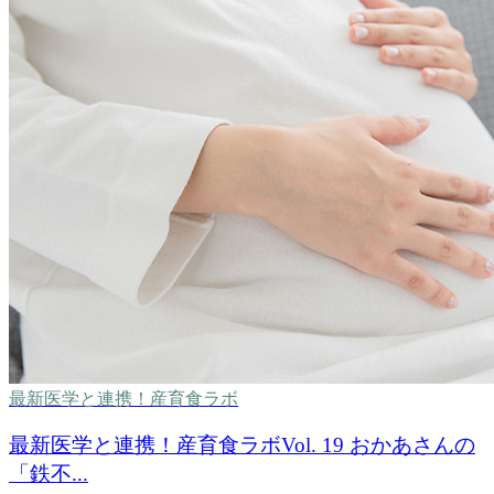
最新医学と連携！産育食ラボ
最新医学と連携！産育食ラボVol. 19 おかあさんの
「鉄不...