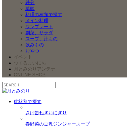
鉄分
葉酸
料理の種類で探す
メイン料理
ワンプレート
副菜、サラダ
スープ、汁もの
飲みもの
おやつ
イベント
つくるまいにち
月とみのりアンテナ
ONLINE SHOP
症状別で探す
さば缶ねぎおにぎり
春野菜の豆乳ジンジャースープ