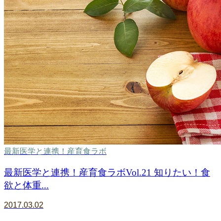
最新医学と連携！産育食ラボ
最新医学と連携！産育食ラボVol.21 知りたい！食
欲と体重...
2017.03.02