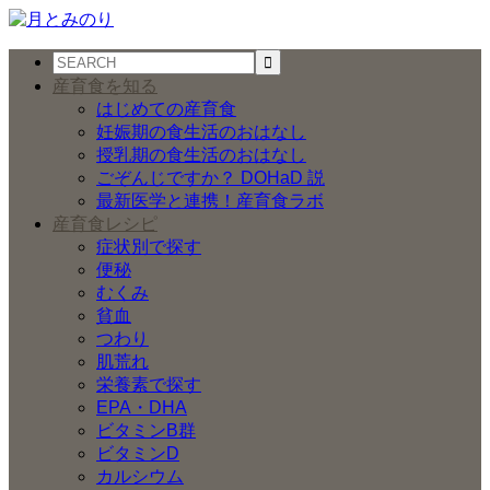
産育食を知る
はじめての産育食
妊娠期の食生活のおはなし
授乳期の食生活のおはなし
ごぞんじですか？ DOHaD 説
最新医学と連携！産育食ラボ
産育食レシピ
症状別で探す
便秘
むくみ
貧血
つわり
肌荒れ
栄養素で探す
EPA・DHA
ビタミンB群
ビタミンD
カルシウム