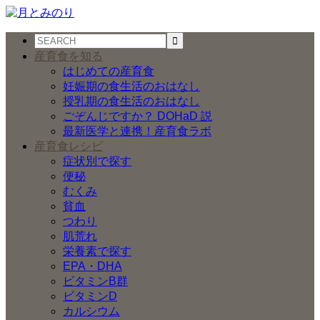
産育食を知る
はじめての産育食
妊娠期の食生活のおはなし
授乳期の食生活のおはなし
ごぞんじですか？ DOHaD 説
最新医学と連携！産育食ラボ
産育食レシピ
症状別で探す
便秘
むくみ
貧血
つわり
肌荒れ
栄養素で探す
EPA・DHA
ビタミンB群
ビタミンD
カルシウム