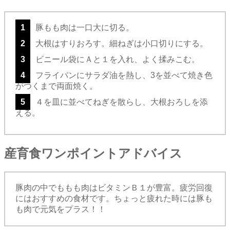
1
豚もも肉は一口大に切る。
2
大根はすりおろす。細ねぎは小口切りにする。
3
ビニール袋にＡと１を入れ、よく揉みこむ。
4
フライパンにサラダ油を熱し、3を並べて焼き色
がつくまで両面焼く。
5
４を皿に並べてねぎを散らし、大根おろしを添
える。
産育食ワンポイントアドバイス
豚肉の中でももも肉はビタミンＢ１が豊富。疲労回復
にはおすすめの食材です。ちょっと疲れた時には豚も
も肉で元気をプラス！！