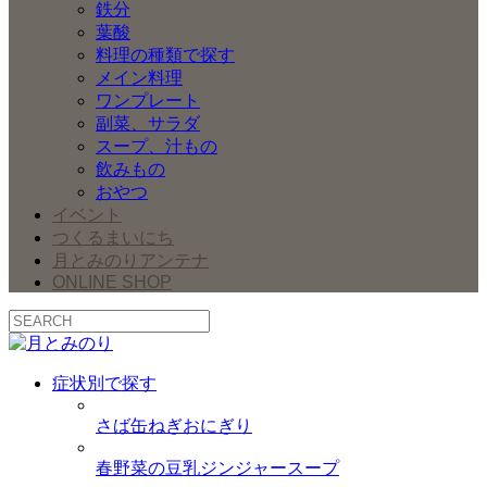
鉄分
葉酸
料理の種類で探す
メイン料理
ワンプレート
副菜、サラダ
スープ、汁もの
飲みもの
おやつ
イベント
つくるまいにち
月とみのりアンテナ
ONLINE SHOP
症状別で探す
さば缶ねぎおにぎり
春野菜の豆乳ジンジャースープ