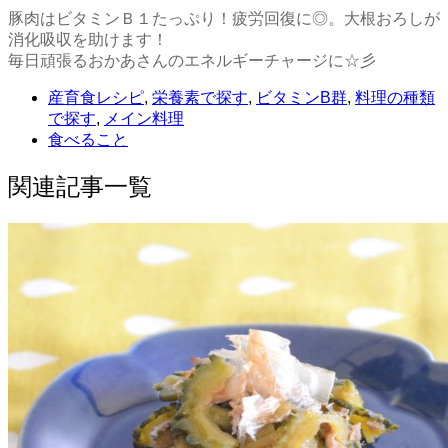
豚肉はビタミンＢ１たっぷり！疲労回復に◎。大根おろしが
消化吸収を助けます！
毎日頑張るおかあさんのエネルギーチャージに☆彡
産育食レシピ
,
栄養素で探す
,
ビタミンB群
,
料理の種類
で探す
,
メイン料理
食べること
関連記事一覧