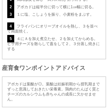
2
アボカドは縦半分に切って横に1㎝幅に切る。
3
１に塩、こしょうを振り、小麦粉をまぶす。
4
フライパンにオリーブオイルを熱し、３を並べ
て両面焼く。
5
４にＡを加え煮立たせ、２を加えてからめる。
ピザ用チーズを散らして蓋をして２、３分蒸し焼きに
する
産育食ワンポイントアドバイス
アボカドは葉酸が◎。葉酸は妊娠初期から授乳期まで
ずっと意識しておきたい栄養素。鶏肉のたんぱく質と
チーズのカルシウムも赤ちゃんの成長に欠かせませ
ん。