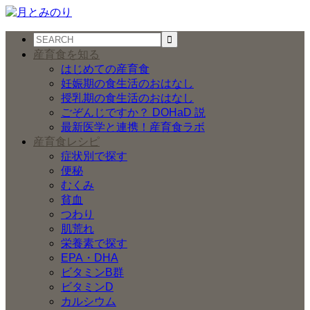
産育食を知る
はじめての産育食
妊娠期の食生活のおはなし
授乳期の食生活のおはなし
ごぞんじですか？ DOHaD 説
最新医学と連携！産育食ラボ
産育食レシピ
症状別で探す
便秘
むくみ
貧血
つわり
肌荒れ
栄養素で探す
EPA・DHA
ビタミンB群
ビタミンD
カルシウム