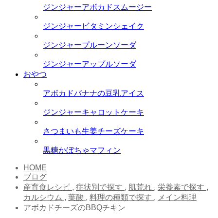
ジンジャーアボカドスムージー
ジンジャービタミンシェイク
ジンジャープルーンソーダ
ジンジャーアップルソーダ
おやつ
アボカドバナナの豆乳アイス
ジンジャーキャロットケーキ
さつまいも生姜チーズケーキ
黒糖かぼちゃマフィン
HOME
ブログ
産育食レシピ
,
症状別で探す
,
肌荒れ
,
栄養素で探す
,
カルシウム
,
葉酸
,
料理の種類で探す
,
メイン料理
アボカドチーズのBBQチキン