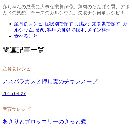
赤ちゃんの成長に大事な栄養が◎。鶏肉のたんぱく質、アボ
カドの葉酸、チーズのカルシウム。失敗ナシ簡単レシピ！
産育食レシピ
,
症状別で探す
,
肌荒れ
,
栄養素で探す
,
カ
ルシウム
,
葉酸
,
料理の種類で探す
,
メイン料理
食べること
関連記事一覧
産育食レシピ
アスパラガスと押し麦のチキンスープ
2015.04.27
産育食レシピ
あさりとブロッコリーのさっと煮