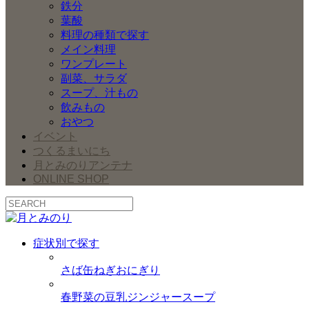
鉄分
葉酸
料理の種類で探す
メイン料理
ワンプレート
副菜、サラダ
スープ、汁もの
飲みもの
おやつ
イベント
つくるまいにち
月とみのりアンテナ
ONLINE SHOP
症状別で探す
さば缶ねぎおにぎり
春野菜の豆乳ジンジャースープ