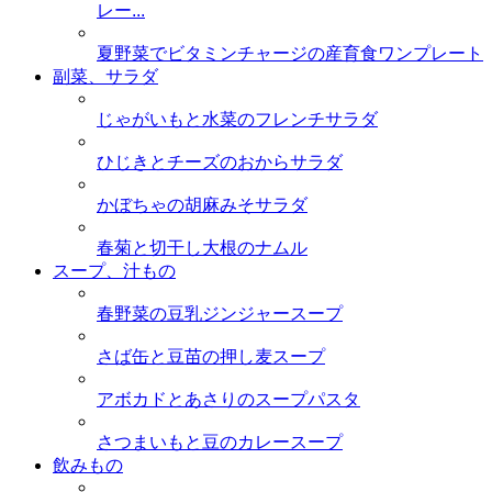
レー...
夏野菜でビタミンチャージの産育食ワンプレート
副菜、サラダ
じゃがいもと水菜のフレンチサラダ
ひじきとチーズのおからサラダ
かぼちゃの胡麻みそサラダ
春菊と切干し大根のナムル
スープ、汁もの
春野菜の豆乳ジンジャースープ
さば缶と豆苗の押し麦スープ
アボカドとあさりのスープパスタ
さつまいもと豆のカレースープ
飲みもの