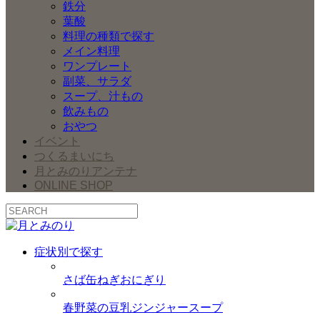
鉄分
葉酸
料理の種類で探す
メイン料理
ワンプレート
副菜、サラダ
スープ、汁もの
飲みもの
おやつ
イベント
つくるまいにち
月とみのりアンテナ
ONLINE SHOP
症状別で探す
さば缶ねぎおにぎり
春野菜の豆乳ジンジャースープ