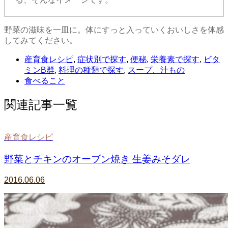
野菜の滋味を一皿に。体にすっと入っていくおいしさを体感
してみてください。
産育食レシピ
,
症状別で探す
,
便秘
,
栄養素で探す
,
ビタ
ミンB群
,
料理の種類で探す
,
スープ、汁もの
食べること
関連記事一覧
産育食レシピ
野菜とチキンのオーブン焼き 生姜みそダレ
2016.06.06