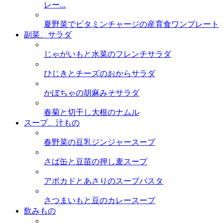
レー...
夏野菜でビタミンチャージの産育食ワンプレート
副菜、サラダ
じゃがいもと水菜のフレンチサラダ
ひじきとチーズのおからサラダ
かぼちゃの胡麻みそサラダ
春菊と切干し大根のナムル
スープ、汁もの
春野菜の豆乳ジンジャースープ
さば缶と豆苗の押し麦スープ
アボカドとあさりのスープパスタ
さつまいもと豆のカレースープ
飲みもの