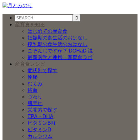
産育食を知る
はじめての産育食
妊娠期の食生活のおはなし
授乳期の食生活のおはなし
ごぞんじですか？ DOHaD 説
最新医学と連携！産育食ラボ
産育食レシピ
症状別で探す
便秘
むくみ
貧血
つわり
肌荒れ
栄養素で探す
EPA・DHA
ビタミンB群
ビタミンD
カルシウム