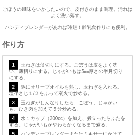
ごぼうの風味をいかしたいので、皮付きのまま調理。汚れは
よく洗い落す。
ハンディブレンダーがあれば時短！離乳食作りにも便利。
作り方
1
玉ねぎは薄切りにする。ごぼうは皮をよく洗
い、薄切りにする。じゃがいもは5㎜厚さの半月切り
にする。
2
鍋にオリーブオイルを熱し、玉ねぎを入れる。
塩小さじ１/２をふって弱火で炒める。
3
玉ねぎがしんなりしたら、ごぼう、じゃがい
も、ひき肉を加えて５分炒める。
4
水１カップ（200cc）を加え、煮立ったらふたを
する。じゃがいもがやわらかくなるまで煮る。
5
ハンディーブレンダーまたはミキサーにかけて