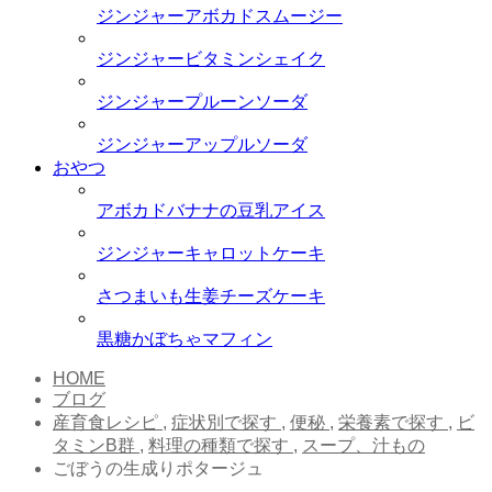
ジンジャーアボカドスムージー
ジンジャービタミンシェイク
ジンジャープルーンソーダ
ジンジャーアップルソーダ
おやつ
アボカドバナナの豆乳アイス
ジンジャーキャロットケーキ
さつまいも生姜チーズケーキ
黒糖かぼちゃマフィン
HOME
ブログ
産育食レシピ
,
症状別で探す
,
便秘
,
栄養素で探す
,
ビ
タミンB群
,
料理の種類で探す
,
スープ、汁もの
ごぼうの生成りポタージュ