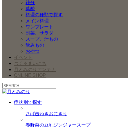
鉄分
葉酸
料理の種類で探す
メイン料理
ワンプレート
副菜、サラダ
スープ、汁もの
飲みもの
おやつ
イベント
つくるまいにち
月とみのりアンテナ
ONLINE SHOP
症状別で探す
さば缶ねぎおにぎり
春野菜の豆乳ジンジャースープ