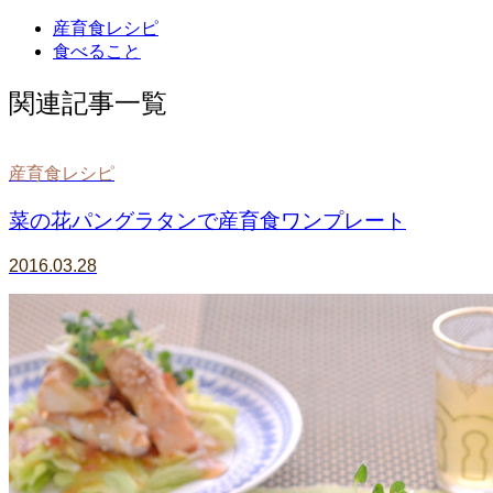
産育食レシピ
食べること
関連記事一覧
産育食レシピ
菜の花パングラタンで産育食ワンプレート
2016.03.28