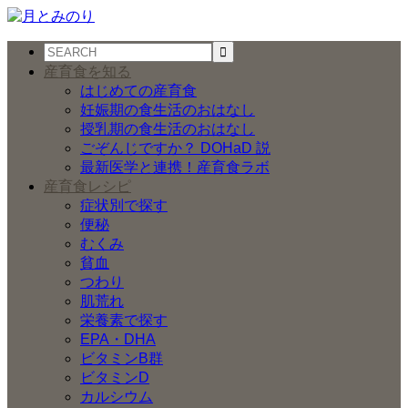
産育食を知る
はじめての産育食
妊娠期の食生活のおはなし
授乳期の食生活のおはなし
ごぞんじですか？ DOHaD 説
最新医学と連携！産育食ラボ
産育食レシピ
症状別で探す
便秘
むくみ
貧血
つわり
肌荒れ
栄養素で探す
EPA・DHA
ビタミンB群
ビタミンD
カルシウム