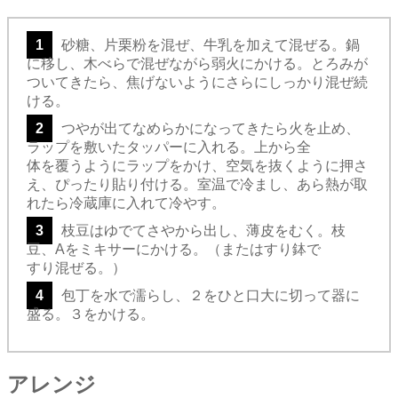
1
砂糖、片栗粉を混ぜ、牛乳を加えて混ぜる。鍋
に移し、木べらで混ぜながら弱火にかける。とろみが
ついてきたら、焦げないようにさらにしっかり混ぜ続
ける。
2
つやが出てなめらかになってきたら火を止め、
ラップを敷いたタッパーに入れる。上から全
体を覆うようにラップをかけ、空気を抜くように押さ
え、ぴったり貼り付ける。室温で冷まし、あら熱が取
れたら冷蔵庫に入れて冷やす。
3
枝豆はゆでてさやから出し、薄皮をむく。枝
豆、Aをミキサーにかける。（またはすり鉢で
すり混ぜる。）
4
包丁を水で濡らし、２をひと口大に切って器に
盛る。３をかける。
アレンジ