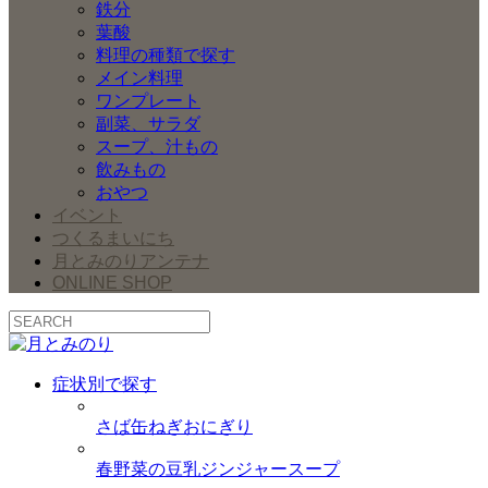
鉄分
葉酸
料理の種類で探す
メイン料理
ワンプレート
副菜、サラダ
スープ、汁もの
飲みもの
おやつ
イベント
つくるまいにち
月とみのりアンテナ
ONLINE SHOP
症状別で探す
さば缶ねぎおにぎり
春野菜の豆乳ジンジャースープ