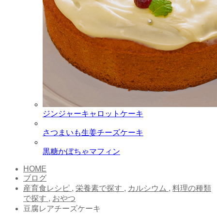
ジンジャーキャロットケーキ
さつまいも生姜チーズケーキ
黒糖かぼちゃマフィン
HOME
ブログ
産育食レシピ
,
栄養素で探す
,
カルシウム
,
料理の種類
で探す
,
おやつ
豆腐レアチーズケーキ