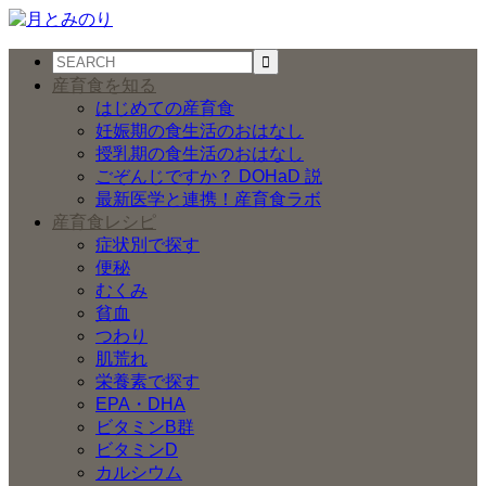
産育食を知る
はじめての産育食
妊娠期の食生活のおはなし
授乳期の食生活のおはなし
ごぞんじですか？ DOHaD 説
最新医学と連携！産育食ラボ
産育食レシピ
症状別で探す
便秘
むくみ
貧血
つわり
肌荒れ
栄養素で探す
EPA・DHA
ビタミンB群
ビタミンD
カルシウム