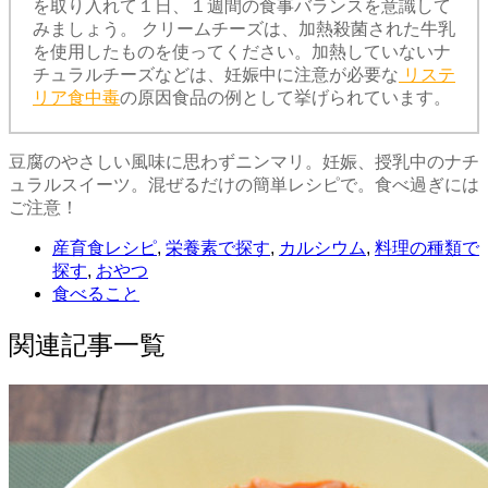
を取り入れて１日、１週間の食事バランスを意識して
みましょう。 クリームチーズは、加熱殺菌された牛乳
を使用したものを使ってください。加熱していないナ
チュラルチーズなどは、妊娠中に注意が必要な
リステ
リア食中毒
の原因食品の例として挙げられています。
豆腐のやさしい風味に思わずニンマリ。妊娠、授乳中のナチ
ュラルスイーツ。混ぜるだけの簡単レシピで。食べ過ぎには
ご注意！
産育食レシピ
,
栄養素で探す
,
カルシウム
,
料理の種類で
探す
,
おやつ
食べること
関連記事一覧