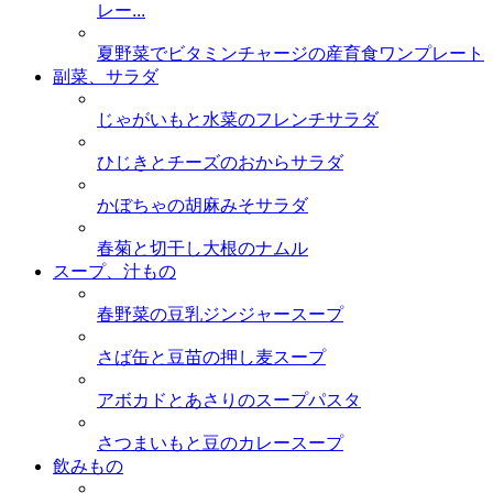
レー...
夏野菜でビタミンチャージの産育食ワンプレート
副菜、サラダ
じゃがいもと水菜のフレンチサラダ
ひじきとチーズのおからサラダ
かぼちゃの胡麻みそサラダ
春菊と切干し大根のナムル
スープ、汁もの
春野菜の豆乳ジンジャースープ
さば缶と豆苗の押し麦スープ
アボカドとあさりのスープパスタ
さつまいもと豆のカレースープ
飲みもの