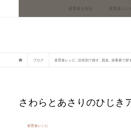
産育食を知る
産育食レシ
ブログ
産育食レシピ
,
症状別で探す
,
貧血
,
栄養素で探
さわらとあさりのひじき
産育食レシピ