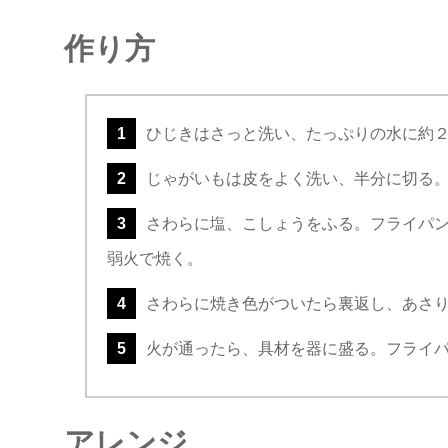
作り方
1
ひじきはさっと洗い、たっぷりの水に約
2
じゃがいもは皮をよく洗い、半分に切る。
3
さわらに塩、こしょうをふる。フライパ
弱火で焼く。
4
さわらに焼き色がついたら裏返し、あさり
5
火が通ったら、具材を器に盛る。フライ
アレンジ