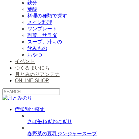
鉄分
葉酸
料理の種類で探す
メイン料理
ワンプレート
副菜、サラダ
スープ、汁もの
飲みもの
おやつ
イベント
つくるまいにち
月とみのりアンテナ
ONLINE SHOP
症状別で探す
さば缶ねぎおにぎり
春野菜の豆乳ジンジャースープ