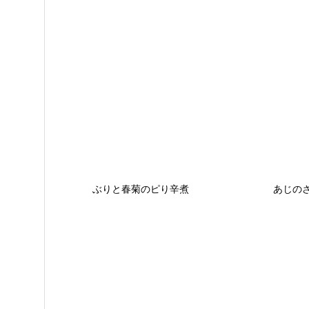
ぶりと春菊のピり辛煮
あじの