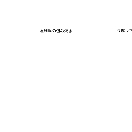
塩麹豚の包み焼き
豆腐レ